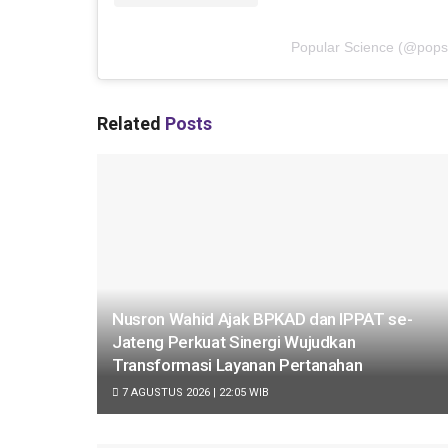
Popular Science
(@
pops
Related
Posts
Nusron Wahid Ajak BPKAD dan IPPAT se-
Jateng Perkuat Sinergi Wujudkan
Transformasi Layanan Pertanahan
7 AGUSTUS 2026 | 22:05 WIB