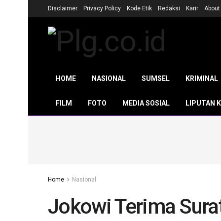
Disclaimer
Privacy Policy
Kode Etik
Redaksi
Karir
About
HOME
NASIONAL
SUMSEL
KRIMINAL
FILM
FOTO
MEDIA SOSIAL
LIPUTAN 
Home
Nasional
Jokowi Terima Sura