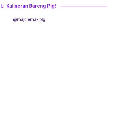
Kulineran Bareng Plg!
@majolemak.plg