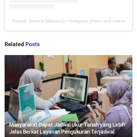
Popular Science
(@
popsci
) • Instagram photos and videos
Related
Posts
Masyarakat Dapat Jadwal Ukur Tanah yang Lebih
Jelas Berkat Layanan Pengukuran Terjadwal