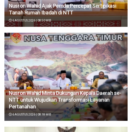
Nusron Wahid Ajak Pemda Percepat Sertipikasi
Tanah Rumah Ibadah di NTT
6 AGUSTUS 2026 | 08:50 WIB
Nusron Wahid Minta Dukungan Kepala Daerah se-
NTT untuk Wujudkan Transformasi Layanan
Pertanahan
6 AGUSTUS 2026 | 08:18 WIB