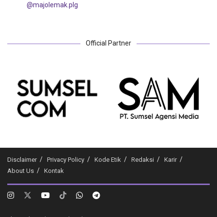
@majolemak.plg
Official Partner
Disclaimer
Privacy Policy
Kode Etik
Redaksi
Karir
About Us
Kontak