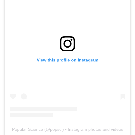
View this profile on Instagram
Popular Science
(@
popsci
) • Instagram photos and videos