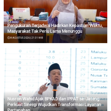
Pengukuran Terjadwal Hadirkan Kepastian Waktu,
Masyarakat Tak Perlu Lama Menunggu
8 AGUSTUS 2026 | 21:31 WIB
Nusron Wahid Ajak BPKAD dan IPPAT se-Jateng
Perkuat Sinergi Wujudkan Transformasi Layanan
Pertanahan