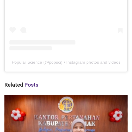
Popular Science
(@
popsci
) • Instagram photos and videos
Related
Posts