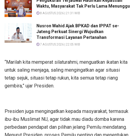
Pengukuran Terjadwal Hadirkan Kepastian
Waktu, Masyarakat Tak Perlu Lama Menunggu
8 AGUSTUS 2026 | 21:31 WIB
Nusron Wahid Ajak BPKAD dan IPPAT se-
Jateng Perkuat Sinergi Wujudkan
Transformasi Layanan Pertanahan
7 AGUSTUS 2026 | 22:05 WIB
“Marilah kita memperat silaturahmi, menguatkan ikatan kita
untuk saling menjaga, saling mengingatkan agar situasi
tetap sejuk, situasi tetap rukun, kita semua tetap riang
gembira,” ujar Presiden.
Presiden juga mengingatkan kepada masyarakat, termasuk
ibu-ibu Muslimat NU, agar tidak mau diadu domba karena
perbedaan pendapat dan pilihan jelang Pemilu mendatang.
Menurut Presiden, proses Pemilu penting dan menentukan