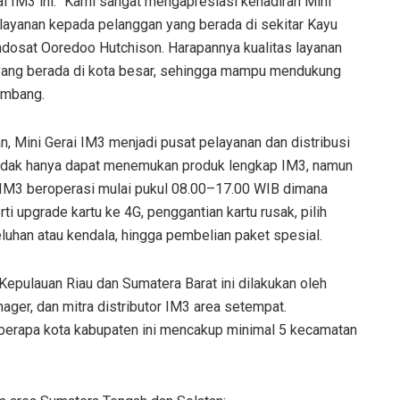
i IM3 ini. “Kami sangat mengapresiasi kehadiran Mini
layanan kepada pelanggan yang berada di sekitar Kayu
dosat Ooredoo Hutchison. Harapannya kualitas layanan
3 yang berada di kota besar, sehingga mampu mendukung
ambang.
n, Mini Gerai IM3 menjadi pusat pelayanan dan distribusi
tidak hanya dapat menemukan produk lengkap IM3, namun
i IM3 beroperasi mulai pukul 08.00–17.00 WIB dimana
i upgrade kartu ke 4G, penggantian kartu rusak, pilih
luhan atau kendala, hingga pembelian paket spesial.
Kepulauan Riau dan Sumatera Barat ini dilakukan oleh
ger, dan mitra distributor IM3 area setempat.
eberapa kota kabupaten ini mencakup minimal 5 kecamatan