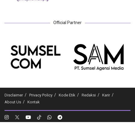
Official Partner
Disclaimer
Privacy Policy
Kode Etik
Redaksi
Karir
About Us
Kontak
Plg.co.id
- Medianya Milenial & Gen Z