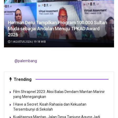
Herman Deru Tampilkan Program 100.000 Sultan
Muda sebagai Andalan Menuju TPKAD Award
2026
1 AGUSTUS 2026 | 19:18 WIB
@palembang
Trending
Film Shrapnel 2023: Aksi Balas Dendam Mantan Marinir
yang Menegangkan
I Have a Secret: Kisah Rahasia dan Kekuatan
Tersembunyi di Sekolah
Kualitasnya Mantap, Jalan Desa Tanjung Agung Jadi