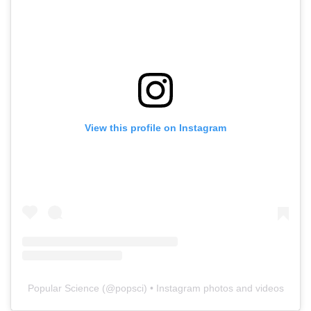
View this profile on Instagram
Popular Science
(@
popsci
) • Instagram photos and videos