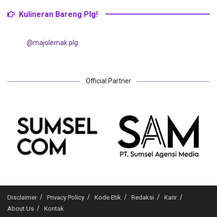
Kulineran Bareng Plg!
@majolemak.plg
Official Partner
Disclaimer
Privacy Policy
Kode Etik
Redaksi
Karir
About Us
Kontak