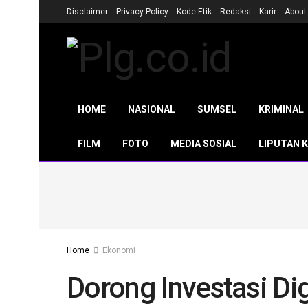
Disclaimer
Privacy Policy
Kode Etik
Redaksi
Karir
About
HOME
NASIONAL
SUMSEL
KRIMINAL
FILM
FOTO
MEDIA SOSIAL
LIPUTAN 
Home
Ekonomi
Dorong Investasi Dig