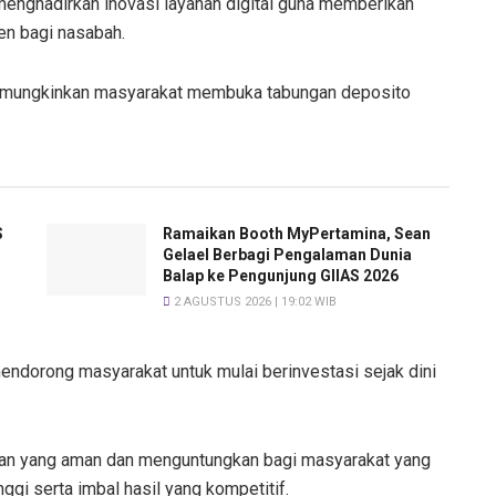
menghadirkan inovasi layanan digital guna memberikan
en bagi nasabah.
 memungkinkan masyarakat membuka tabungan deposito
S
Ramaikan Booth MyPertamina, Sean
Gelael Berbagi Pengalaman Dunia
Balap ke Pengunjung GIIAS 2026
2 AGUSTUS 2026 | 19:02 WIB
mendorong masyarakat untuk mulai berinvestasi sejak dini
ilihan yang aman dan menguntungkan bagi masyarakat yang
gi serta imbal hasil yang kompetitif.