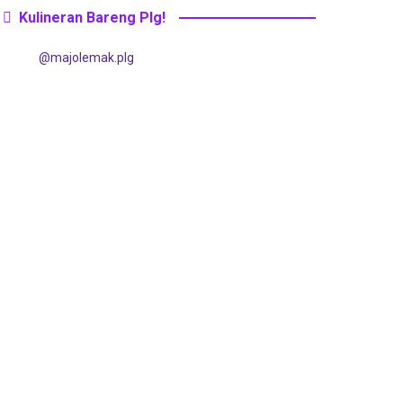
Kulineran Bareng Plg!
@majolemak.plg