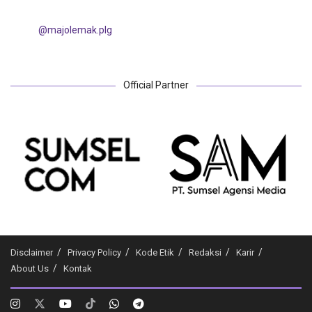
@majolemak.plg
Official Partner
Disclaimer
Privacy Policy
Kode Etik
Redaksi
Karir
About Us
Kontak