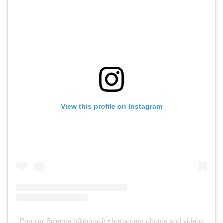
View this profile on Instagram
Popular Science
(@
popsci
) • Instagram photos and videos