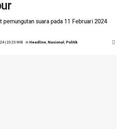
pur
at pemungutan suara pada 11 Februari 2024
24 | 23:25 WIB
in
Headline
,
Nasional
,
Politik