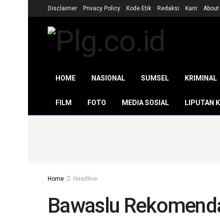
Disclaimer
Privacy Policy
Kode Etik
Redaksi
Karir
About
HOME
NASIONAL
SUMSEL
KRIMINAL
FILM
FOTO
MEDIA SOSIAL
LIPUTAN 
Home
Headline
Bawaslu Rekomenda