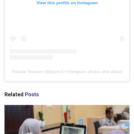
View this profile on Instagram
Popular Science
(@
popsci
) • Instagram photos and videos
Related
Posts