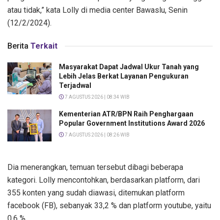
atau tidak,” kata Lolly di media center Bawaslu, Senin
(12/2/2024).
Berita
Terkait
Masyarakat Dapat Jadwal Ukur Tanah yang
Lebih Jelas Berkat Layanan Pengukuran
Terjadwal
7 AGUSTUS 2026 | 08:34 WIB
Kementerian ATR/BPN Raih Penghargaan
Popular Government Institutions Award 2026
7 AGUSTUS 2026 | 08:26 WIB
Dia menerangkan, temuan tersebut dibagi beberapa
kategori. Lolly mencontohkan, berdasarkan platform, dari
355 konten yang sudah diawasi, ditemukan platform
facebook (FB), sebanyak 33,2 % dan platform youtube, yaitu
0,6 %.