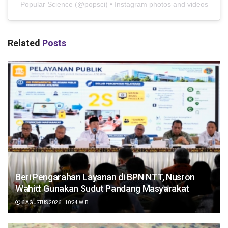
Popular Science
(@
popsci
) • Instagram photos and videos
Related
Posts
Beri Pengarahan Layanan di BPN NTT, Nusron
Wahid: Gunakan Sudut Pandang Masyarakat
6 AGUSTUS 2026 | 10:24 WIB