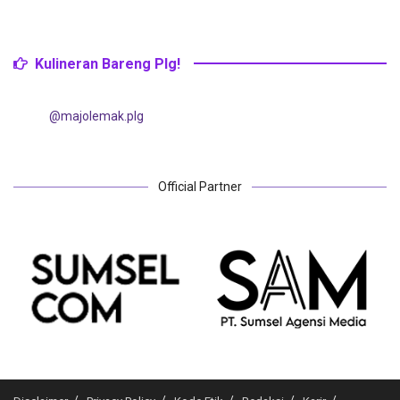
Kulineran Bareng Plg!
@majolemak.plg
Official Partner