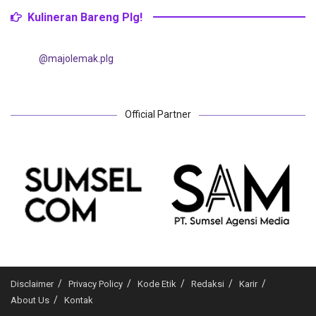
Kulineran Bareng Plg!
@majolemak.plg
Official Partner
Disclaimer
Privacy Policy
Kode Etik
Redaksi
Karir
About Us
Kontak