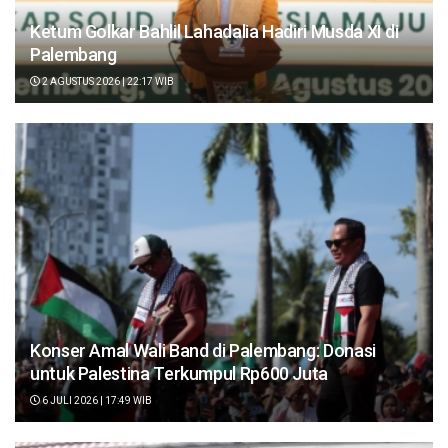
Ketum Golkar Bahlil Lahadalia Hadiri Musda XI di
Palembang
2 AGUSTUS 2026 | 22:17 WIB
Konser Amal Wali Band di Palembang: Donasi
untuk Palestina Terkumpul Rp600 Juta
6 JULI 2026 | 17:49 WIB