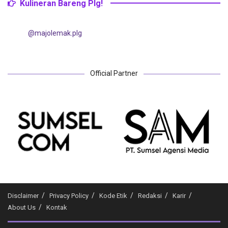
Kulineran Bareng Plg!
@majolemak.plg
Official Partner
Disclaimer
Privacy Policy
Kode Etik
Redaksi
Karir
About Us
Kontak