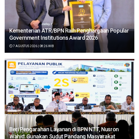
Kementerian ATR/BPN Raih Penghargaan Popular
Government Institutions Award 2026
7 AGUSTUS 2026 | 08:26 WIB
Beri Pengarahan Layanan di BPN NTT, Nusron
Wahid: Gunakan Sudut Pandang Masyarakat