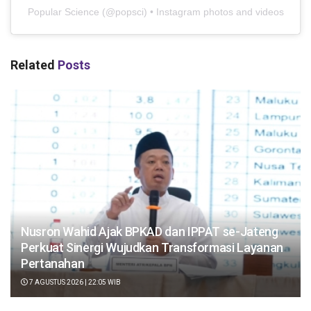
Popular Science
(@
popsci
) • Instagram photos and videos
Related
Posts
Nusron Wahid Ajak BPKAD dan IPPAT se-Jateng
Perkuat Sinergi Wujudkan Transformasi Layanan
Pertanahan
7 AGUSTUS 2026 | 22:05 WIB