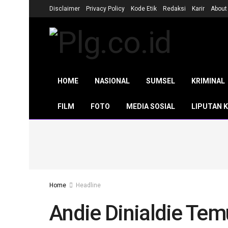
Disclaimer
Privacy Policy
Kode Etik
Redaksi
Karir
About
HOME
NASIONAL
SUMSEL
KRIMINAL
FILM
FOTO
MEDIA SOSIAL
LIPUTAN 
Home
Headline
Andie Dinialdie Tem