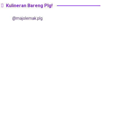
Kulineran Bareng Plg!
@majolemak.plg