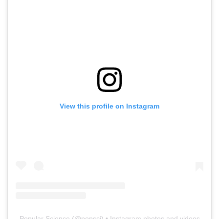
View this profile on Instagram
Popular Science
(@
popsci
) • Instagram photos and videos