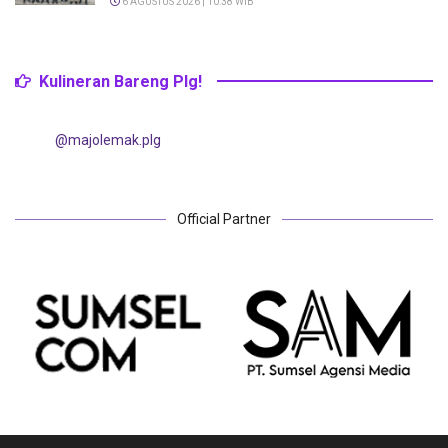
6 AGUSTUS 2026 | 10:38 WIB
Kulineran Bareng Plg!
@majolemak.plg
Official Partner