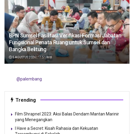
BPN Sumsel Fasilitasi Verifikasi Formasi Jabatan
Fungsional Penata Ruang untuk Sumsel dan
Bangka Belitung
5 AGUSTUS 2026 | 11:51 WIB
@palembang
Trending
Film Shrapnel 2023: Aksi Balas Dendam Mantan Marinir
yang Menegangkan
I Have a Secret: Kisah Rahasia dan Kekuatan
Tersembunyi di Sekolah