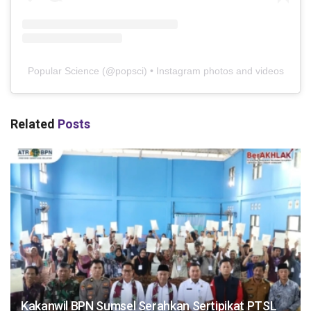
Popular Science
(@
popsci
) • Instagram photos and videos
Related
Posts
Kakanwil BPN Sumsel Serahkan Sertipikat PTSL