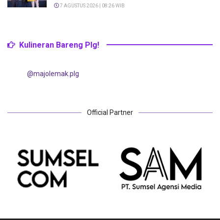
7 AGUSTUS 2026 | 08:26 WIB
Kulineran Bareng Plg!
@majolemak.plg
Official Partner