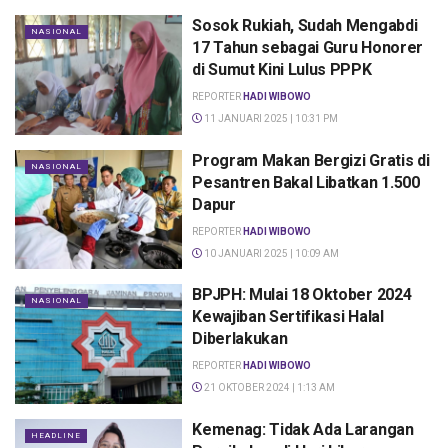
Sosok Rukiah, Sudah Mengabdi
NASIONAL
17 Tahun sebagai Guru Honorer
di Sumut Kini Lulus PPPK
REPORTER
HADI WIBOWO
11 JANUARI 2025 | 10:31 PM
Program Makan Bergizi Gratis di
NASIONAL
Pesantren Bakal Libatkan 1.500
Dapur
REPORTER
HADI WIBOWO
10 JANUARI 2025 | 10:09 AM
BPJPH: Mulai 18 Oktober 2024
NASIONAL
Kewajiban Sertifikasi Halal
Diberlakukan
REPORTER
HADI WIBOWO
21 OKTOBER 2024 | 1:13 AM
Kemenag: Tidak Ada Larangan
HEADLINE