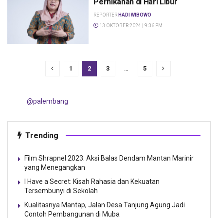
Pernikahan di Hari Libur
REPORTER
HADI WIBOWO
13 OKTOBER 2024 | 9:36 PM
1
2
3
…
5
@palembang
Trending
Film Shrapnel 2023: Aksi Balas Dendam Mantan Marinir
yang Menegangkan
I Have a Secret: Kisah Rahasia dan Kekuatan
Tersembunyi di Sekolah
Kualitasnya Mantap, Jalan Desa Tanjung Agung Jadi
Contoh Pembangunan di Muba