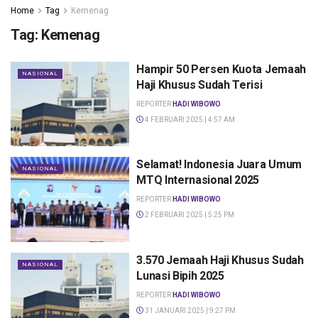
Home
Tag
Kemenag
Tag:
Kemenag
Hampir 50 Persen Kuota Jemaah
NASIONAL
Haji Khusus Sudah Terisi
REPORTER
HADI WIBOWO
4 FEBRUARI 2025 | 4:57 AM
Selamat! Indonesia Juara Umum
NASIONAL
MTQ Internasional 2025
REPORTER
HADI WIBOWO
2 FEBRUARI 2025 | 5:25 PM
3.570 Jemaah Haji Khusus Sudah
NASIONAL
Lunasi Bipih 2025
REPORTER
HADI WIBOWO
31 JANUARI 2025 | 9:27 PM