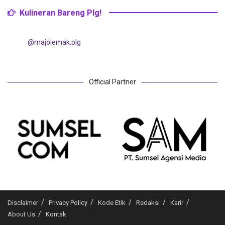
Kulineran Bareng Plg!
@majolemak.plg
Official Partner
Disclaimer
Privacy Policy
Kode Etik
Redaksi
Karir
About Us
Kontak